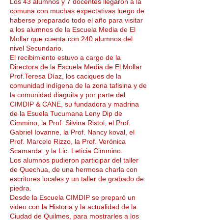
Los 43 alumnos y 7 docentes llegaron a la
comuna con muchas expectativas luego de
haberse preparado todo el año para visitar
a los alumnos de la Escuela Media de El
Mollar que cuenta con 240 alumnos del
nivel Secundario.
El recibimiento estuvo a cargo de la
Directora de la Escuela Media de El Mollar
Prof.Teresa Díaz, los caciques de la
comunidad indígena de la zona tafisina y de
la comunidad diaguita y por parte del
CIMDIP & CANE, su fundadora y madrina
de la Esuela Tucumana Leny Dip de
Cimmino, la Prof. Silvina Ristol, el Prof.
Gabriel Iovanne, la Prof. Nancy koval, el
Prof. Marcelo Rizzo, la Prof. Verónica
Scamarda y la Lic. Leticia Cimmino.
Los alumnos pudieron participar del taller
de Quechua, de una hermosa charla con
escritores locales y un taller de grabado de
piedra.
Desde la Escuela CIMDIP se preparó un
video con la Historia y la actualidad de la
Ciudad de Quilmes, para mostrarles a los