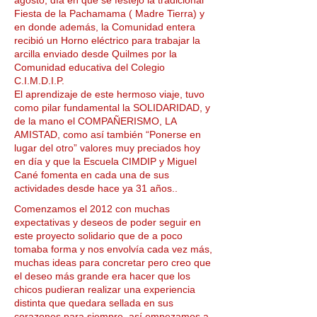
agosto, día en que se festejó la tradicional
Fiesta de la Pachamama ( Madre Tierra) y
en donde además, la Comunidad entera
recibió un Horno eléctrico para trabajar la
arcilla enviado desde Quilmes por la
Comunidad educativa del Colegio
C.I.M.D.I.P.
El aprendizaje de este hermoso viaje, tuvo
como pilar fundamental la SOLIDARIDAD, y
de la mano el COMPAÑERISMO, LA
AMISTAD, como así también “Ponerse en
lugar del otro” valores muy preciados hoy
en día y que la Escuela CIMDIP y Miguel
Cané fomenta en cada una de sus
actividades desde hace ya 31 años..
Comenzamos el 2012 con muchas
expectativas y deseos de poder seguir en
este proyecto solidario que de a poco
tomaba forma y nos envolvía cada vez más,
muchas ideas para concretar pero creo que
el deseo más grande era hacer que los
chicos pudieran realizar una experiencia
distinta que quedara sellada en sus
corazones para siempre, así empezamos a