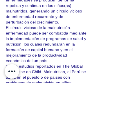
enfermedades se producen de forma
repetida y continua en los niños(as)
malnutridos, generando un circulo vicioso
de enfermedad recurrente y de
perturbación del crecimiento.
El círculo vicioso de la malnutrición-
enfermedad puede ser combatida mediante
la implementación de programas de salud y
nutrición, los cuales redundarán en la
formación de capital humano y en el
mejoramiento de la productividad
económica del un país.
Según estudios reportados en The Global
Data Base on Child Malnutrition, el Perú se
ubica en el puesto 5 de países con
problemas de malnutrición en niños
menores de 5 años. Con un índice global
del 7.1% y el 25. 4% de incremento en los
últimos años, mayor a los registrados en
Argentina, Colombia, Brasil, México, Cuba,
Costa Rica entre otros países.
Por ello es muy importante estimular en el
niño la ingesta de alimentos sanos a
edades tempranas, ya que mientras más